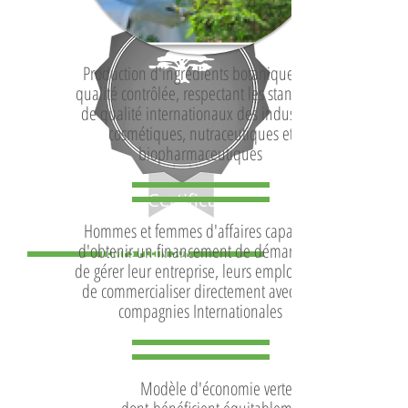
Production d'ingrédients botaniques de
qualité contrôlée, respectant les standards
de qualité internationaux des industries
cosmétiques, nutraceutiques et
biopharmaceutiques
Certification
BDA
Hommes et femmes d'affaires capables
FORMATION À
d'obtenir un financement de démarrage,
TEMPS PLEIN SUR
de gérer leur entreprise, leurs employés et
LE
CAMPUS
BDA
de commercialiser directement avec des
compagnies Internationales
Modèle d'économie verte