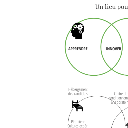
Un lieu pou
APPRENDRE
INNOVER
Hébergement
des candidats
Centre de
conditionnem
& Laboratoi
Pépinière
Cultures expér.