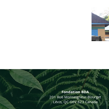
Fondation BDA
201 Rue Monseigneur-Bourget
Lévis, QC G6V 6Z3 Canada