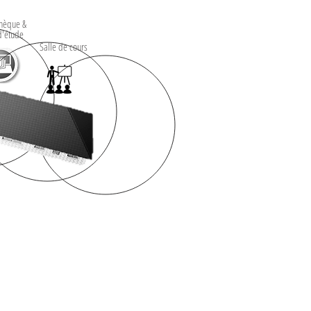
thèque &
d'étude
Salle de cours