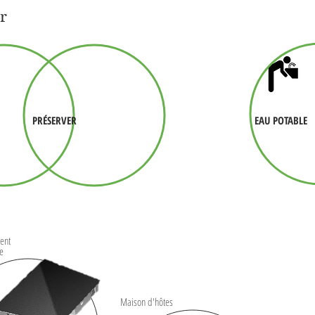
r
PRÉSERVER
EAU POTABLE
ent
re
Maison d'hôtes