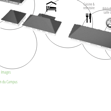
Cuisine &
refectoire
Biblio
salle 
 Images
on du Campus