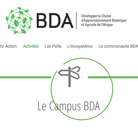
te Action
Activités
Les PVAs
L'écosystème
La communauté BD
Le Campus BDA