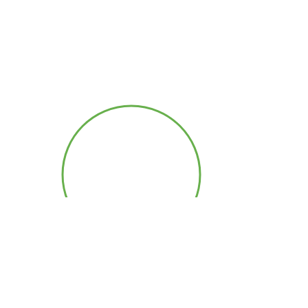
Teneurs
qualitativ
es et
quantitati