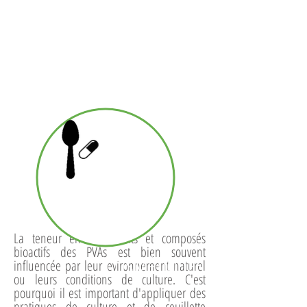
les bonnes pratiques
La teneur en nutriments et composés
bioactifs des PVAs est bien souvent
COSMÉTIQUES
influencée par leur evironnement naturel
ou leurs conditions de culture. C'est
pourquoi il est important d'appliquer des
pratiques de culture et de ceuillette