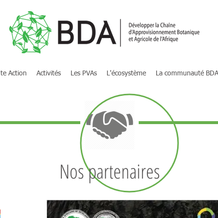
te Action
Activités
Les PVAs
L'écosystème
La communauté BD
Nos partenaires