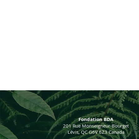
Fondation BDA
201 Rue Monseigneur-Bourget
Lévis, QC G6V 6Z3 Canada