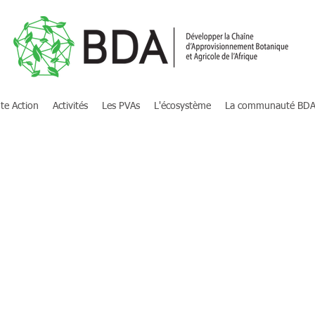
te Action
Activités
Les PVAs
L'écosystème
La communauté BD