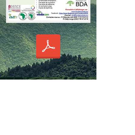
Fondation BDA
201 Rue Monseigneur-
Bourget Lévis, QC G6V 6Z3
Canada